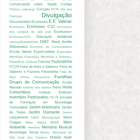
Conversando sobre Saúde
Cortejo
Currupiu
Crônica
culturasjc
DCTA
Dia das
Divulgação
Crianças
E.E. Valmar
Documentário Ecomuseu
Ecomuseu CSJ
Ecomuseu
ecomuseu
Ecomuseu+
dos campos de são josé
Educação Ambiental
EcomuseuCSJ
EMEF Maria Amélia
educaçãoambiental
Wakamatsu
Encontro de Comunidades
Escola Valmar
ExpoFundhas
Exposição
Memórias
Exposição Memórias e Saberes;
Fazendinha
Fanzine
Patrimônio Cultural
FCCR
Feira de Artes e Saberes
Feira de
Saberes e Fazeres
Florestinha
Folia de
Fundhas
Reis
Fórum Vocacional
Grupo de Comunicação
Grupo
Horta
Maxado
Horta
história dos bairros
Comunitária
Instituto Embraer
Inventário Participativo
IV Jornada
ITA
de Formação em Museologia
Jardim Americano
Comunitária
Jardim
Jardim Diamante
de Todos
Jovem
Lançamento
Livro
Mario
Maranguape
Meio
Chagas
Mata Nativa
MDDF
Ambiente
Memória Musical
memória
Museologia Social
Museu Municipal de
Mutirão
Nadir
São José dos Campos