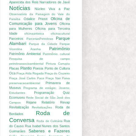
Aparecida dos Reis
Narradores de Javé
Notícias
Núcleo Viva a Paz
Observatório da Paisagem do Vale do
Oficina de
Odalice Priosti
Paraíba
Comunicação para Jovens
Oficina
para Mulheres
Oficina para Terceira
Idade
oficinaartistica
oficinacultural
Parque
Parceiros
ParceriasPetrobras
Alambari
Parque da Cidade
Parque
Patrimônio
Vicentina Aranha
Patrimônio Ambiental
Patrimônio cultural
Pesquisa de campo
petrobrassocioambiental
Pintura Currupiu
Plantio
Placas
Poesia
Ponto de Cultura
Oca
Praça Alda Rogada
Praça do Cruzeiro
Praça José Carlos Pace
Praça Nair Paiva
Primavera de
preservacaoambiental
Museus
Programa de estágio; Jovens;
Programação
Quiz
Estudantes
Ecomuseu
Rede Social de São José dos
Rejane
Relatório
Revap
Campos
Revitalização
Roda de
Revitalizações
Roda de
Bordados
Conversa
Rua
Roda de Culinária
do Causo
Rua Isabel Nunes dos Santos
Saberes e Fazeres
Guimarães