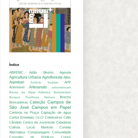
Índice
ABREMC
Adão Silvério
Agenda
Agricultura Urbana
Agrofloresta
Ajfac
Alambari
APP
Antônio Sudário
Artesanato
Artemóvel
artesmanuais
Bioma da Mata Atlântica
Borboletário
Brechó
Bosque Frutíferas Nativas
Campos de
Cabeção
Brincadeiras
São José
Campos em Papel
Cantoria na Praça
Captação de água
Carlos Emediato
Celebreiros
Célio
CECP
Cândido
Centro da Juventude
Cidadania
Colinas Local Markets
Comida
Alternativa
Compostagem
Comunidade
Conselho de Públicos
Contaí