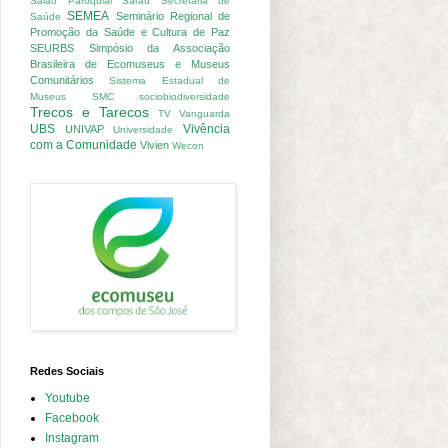
Salão Paroquial
Sarau
Secretaria de
SEMEA
Seminário Regional de
Saúde
Promoção da Saúde e Cultura de Paz
SEURBS
Simpósio da Associação
Brasileira de Ecomuseus e Museus
Comunitários
Sistema Estadual de
Museus
SMC
sociobiodiversidade
Trecos e Tarecos
TV Vanguarda
UBS
Vivência
UNIVAP
Universidade
com a Comunidade
Vivien
Wecon
Redes Sociais
Youtube
Facebook
Instagram